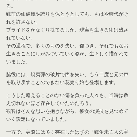
る。
戦前の価値観や誇りを保とうとしても、もはや時代がそ
れを許さな
い。
プライドをかなぐり捨てるしか、現実を生きる術は残さ
れていない
。
その過程で、多くのものを失い、傷つき、それでもなお
生きること
にしがみついていく姿が、生々しく描かれて
いました。
脇役には、焼夷弾の破片で声を失い、もう二度と元の声
を取り戻す
ことのできない花売り娘も登場します。
こうした癒えることのない傷を負った人々も、当時は数
え切れない
ほど存在していたのだろう。
観客はそんな思いを抱きながら、彼女の演技を見つめて
いく設定に
なっていました。
一方で、実際には多く存在したはずの「戦争未亡人の宝