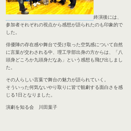
終演後には、
参加者それぞれの視点から感想が語られたのも印象的
で
した。
俳優陣の存在感や舞台で受け取った空気感について自然
に言葉が交
わされる中、理工学部出身の方からは、「八
頭身どころか九頭身だ
なあ」という感想も飛び出しまし
た。
その人らしい言葉で舞台の魅力が語られていく。
そういった何気ないやり取りに皆で観劇する面白さを感
じる1日と
なりました。
演劇を知る会 川田葉子