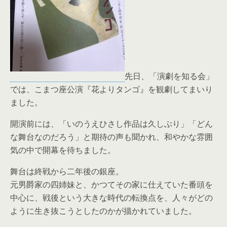
先日、「演劇を知る会」
では、こまつ座公演『花よりタンゴ』を観
劇してまいり
ました。
開演前には、「いのうえひさし作品は久しぶり」「どん
な舞台なの
だろう」と期待の声も聞かれ、和やかな雰囲
気の中で開幕を待ちま
した。
舞台は終戦から二年後の銀座。
元男爵家の四姉妹と、かつてその家に仕えていた番頭を
中心に、戦
後という大きな時代の転換点を、人々がどの
ように生き抜こうとし
たのかが描かれていました。