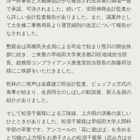
洋一幹事長と大橋勝会計から報告され出席者の満場一致
で承認、可決されました。続いて、安田伸商会計監査か
ら詳しい会計監査報告がありました。また、議案外とし
て土生修二事務局長より運営細則の改定について報告が
なされました。
懇親会は髙橋民夫会員による司会で始まり熊川の開会挨
拶に続き、ご来賓の早稲田大学東京都23区地域担当部
長、総務部コンプライアンス推進室担当部長の加藤邦治
様にご挨拶をいただきました。
乾杯のご発声は金森捷三郎会計監査。ビュッフェ方式の
食事が始まり、会員同士のしばしの歓談後、新入会員の
紹介がありました。
そして松浪千紫様による三味線、上方唄の演奏の楽しい
ひとときがありました。松浪千紫様は早稲田大学人間科
学部の卒業です。アンコールの「花に遊ばば」を含める
と10曲の上方唄をお弟子さんの松浪千紫翠（読み方はせ