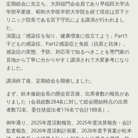
定期総会に先立ち、大田稲門会会員であり早稲田大学法
学部卒業後、昭和大学医学部大学院を経て現在は宮下ク
リニック院長である宮下守氏による講演が行われまし
た。
演題は「感染症を知り、健康増進に役立てよう」Part1:
子どもの感染症、Part2:感染症と免疫（抗原と抗体）。
感染症の実態、予防、対応等で知るべきことを専門家の
見地から丁寧に分かりやすく講演されて大変参考になり
ました。
講演終了後、定期総会を開催しました。
まず、鈴木修副会長の開会宣言後、出席者数の報告があ
りました（会員総数284名に対して総会開始時点の出席
者数72名、委任状提出者116名で合計188名）。
例年通り、2025年度活動報告、2025年度決算報告・会計
監査報告、2026年度活動計画案、2026年度予算案が松本