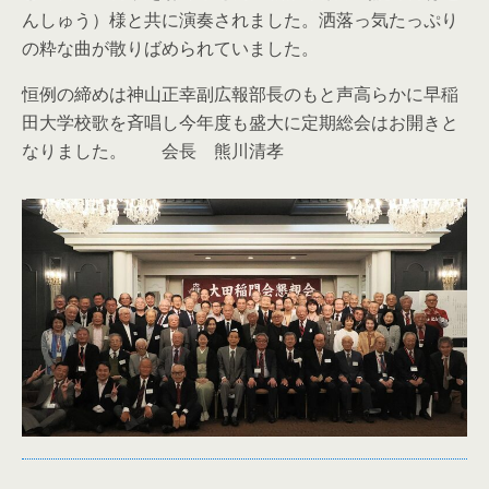
んしゅう）様と共に演奏されました。洒落っ気たっぷり
の粋な曲が散りばめられていました。
恒例の締めは神山正幸副広報部長のもと声高らかに早稲
田大学校歌を斉唱し今年度も盛大に定期総会はお開きと
なりました。 会長 熊川清孝