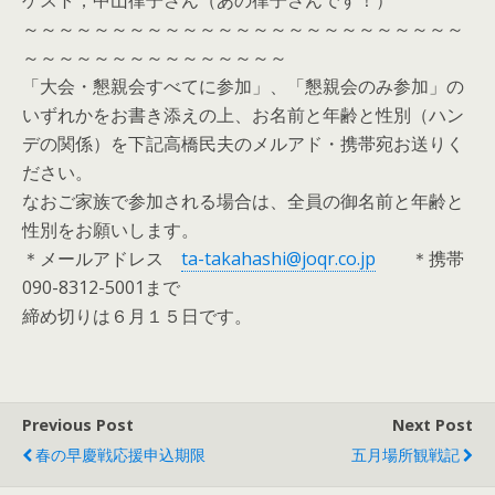
ゲスト；中山律子さん（あの律子さんです！）
～～～～～～～～～～～～～～～～～～～～～～～～～
～～～～～～～～～～～～～～～
「大会・懇親会すべてに参加」、「懇親会のみ参加」の
いずれかをお書き添えの上、お名前と年齢と性別（ハン
デの関係）を下記高橋民夫のメルアド・携帯宛お送りく
ださい。
なおご家族で参加される場合は、全員の御名前と年齢と
性別をお願いします。
＊メールアドレス
ta-takahashi@joqr.co.jp
＊携帯
090-8312-5001まで
締め切りは６月１５日です。
Previous Post
Next Post
春の早慶戦応援申込期限
五月場所観戦記