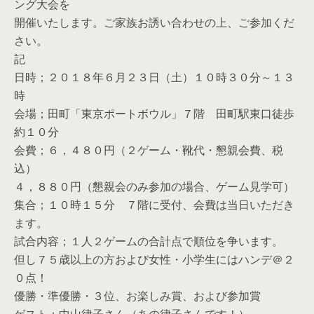
ング大会を
開催いたします。ご家族お誘い合わせの上、ご参加くだ
さい。
記
日時；２０１８年６月２３日（土）１０時３０分～１３
時
会場；田町「東京ポートボウル」７階 田町駅東口徒歩
約１０分
会費；６，４８０円（２ゲーム・靴代・懇親会費、税
込）
４，８８０円（懇親会のみ参加の場合、ゲーム見学可）
集合；１０時１５分 ７階に受付、会費は当日いただき
ます。
試合内容；１人２ゲームの合計点で順位を争います。
但し７５歳以上の方および女性・小学生にはハンデ＠２
０点！
優勝・準優勝・３位、お楽しみ賞、および参加賞