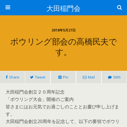
大田稲門会
2018年5月27日
ボウリング部会の高橋民夫で
す。
Share
Tweet
Pin
Mail
SMS
大田稲門会創立２０周年記念
「ボウリング大会」開催のご案内
皆さまにはお元気でお過ごしのこととお慶び申し上げま
す。
大田稲門会創立20周年を記念して、以下の要領でボウリ