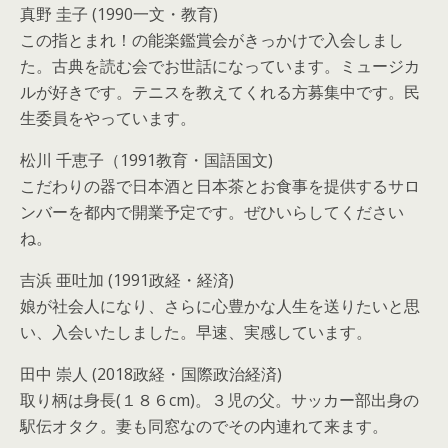
真野 圭子 (1990一文・教育)
この指とまれ！の能楽鑑賞会がきっかけで入会しまし
た。古典を読む会でお世話になっています。ミュージカ
ルが好きです。テニスを教えてくれる方募集中です。民
生委員をやっています。
松川 千恵子（1991教育・国語国文)
こだわりの器で日本酒と日本茶とお食事を提供するサロ
ンバーを都内で開業予定です。ぜひいらしてください
ね。
吉浜 亜吐加 (1991政経・経済)
娘が社会人になり、さらに心豊かな人生を送りたいと思
い、入会いたしました。早速、実感しています。
田中 崇人 (2018政経・国際政治経済)
取り柄は身長(１８６cm)。３児の父。サッカー部出身の
駅伝オタク。妻も同窓なのでその内連れて来ます。