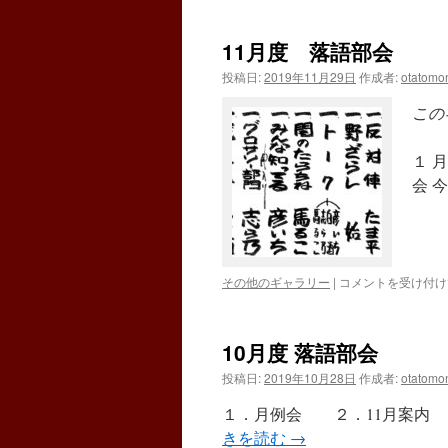
度
落
11月度 落語部会
語
部
投稿日:
2019年11月29日
作成者:
otatomo
会
は
この
１ 
会 
11
その他のギャラリー
|
コメントを受け付け
月
度
落
10月度 落語部会
語
部
投稿日:
2019年10月28日
作成者:
otatomo
会
は
１．月例会 ２．11月案内 
きを読む
→