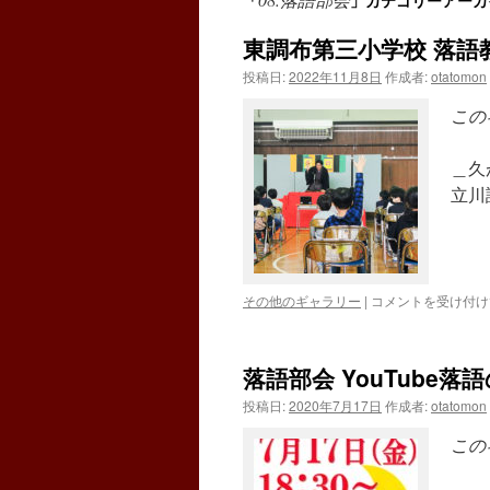
「
」カテゴリーアーカ
東調布第三小学校 落語教
投稿日:
2022年11月8日
作成者:
otatomon
この
＿久
立川
東
その他のギャラリー
|
コメントを受け付け
調
布
第
落語部会 YouTube落
三
小
投稿日:
2020年7月17日
作成者:
otatomon
学
校
この
落
語