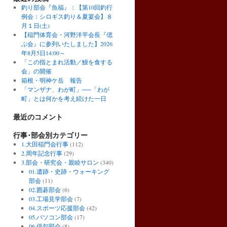
釣り部会『魚福』：【第10回釣行
例会：シロギス釣り＆夏宴会】８
月１日(土)
【稲門体育会・河野洋平会長『偲
ぶ会』に参列いたしました】2026
年8月5日14:00～
「この指とまれ活動／鰻を食する
会」の開催
箱根・明神ケ岳 報告
「マンザナ、わが町」──「わが
町」とは何かを考え続けた一日
最近のコメント
行事･部会別カテゴリー
1.大田稲門会行事
(112)
2.周年記念行事
(29)
3.部会・研究会・親睦サロン
(340)
01.遺跡・史跡・ウォーキング
部会
(11)
02.囲碁部会
(6)
03.工場見学部会
(7)
04.スポーツ応援部会
(42)
05.パソコン部会
(17)
06.俳句部会
(8)