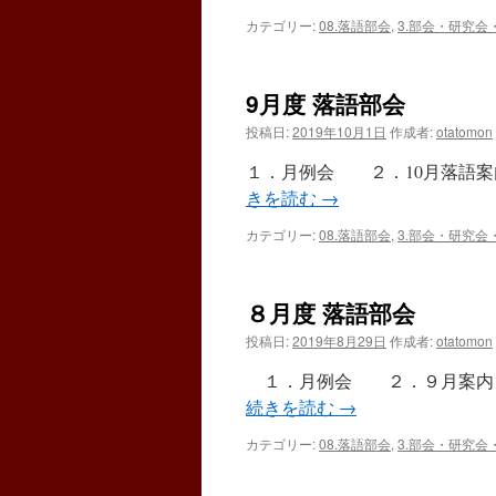
カテゴリー:
08.落語部会
,
3.部会・研究会
9月度 落語部会
投稿日:
2019年10月1日
作成者:
otatomon
１．月例会 ２．10月落語案
きを読む
→
カテゴリー:
08.落語部会
,
3.部会・研究会
８月度 落語部会
投稿日:
2019年8月29日
作成者:
otatomon
１．月例会 ２．９月案内 
続きを読む
→
カテゴリー:
08.落語部会
,
3.部会・研究会