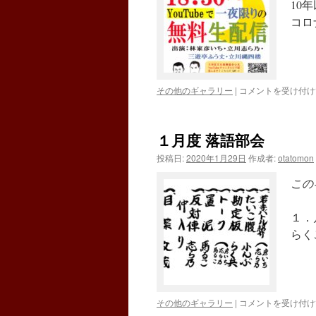
10
教
室
コロ
10
月
28
日
開
落
その他のギャラリー
|
コメントを受け付け
催
語
は
部
会
１月度 落語部会
YouTube
落
投稿日:
2020年1月29日
作成者:
otatomon
語
の
この
お
知
１．
ら
せ
らく
は
１
その他のギャラリー
|
コメントを受け付け
月