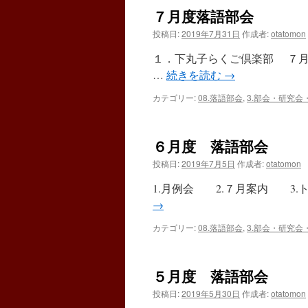
７月度落語部会
投稿日:
2019年7月31日
作成者:
otatomon
１．下丸子らくご倶楽部 ７月
…
続きを読む
→
カテゴリー:
08.落語部会
,
3.部会・研究会
６月度 落語部会
投稿日:
2019年7月5日
作成者:
otatomon
1.月例会 2.７月案内 3.ト
→
カテゴリー:
08.落語部会
,
3.部会・研究会
５月度 落語部会
投稿日:
2019年5月30日
作成者:
otatomon