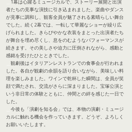
＿
1幕は心躍るミュージカルで、ストーリー展開と出演
者たちの見事な演技に引き込まれました。楽曲やダンス
が見事に調和し、観客全員が魅了される素晴らしい舞台
でした。続く2幕では、一転して華麗なショーが繰り広
げられました。きらびやかな衣装をまとった出演者たち
が舞台を埋め尽くし、息をのむようなパフォーマンスが
続きます。その美しさや迫力に圧倒されながら、感動と
感銘を受けたひとときでした。
＿
観劇後はイタリアンレストランでの食事会が行われま
した。各自が観劇の余韻を語り合いながら、美味しい料
理を楽しみました。ワインで乾杯した瞬間は、全員が笑
顔で満たされ、交流がさらに深まりました。宝塚公演と
いう非日常の体験とともに、仲間との絆を感じた一日で
した。
＿
今後も「演劇を知る会」では、本物の演劇・ミュージ
カルに触れる機会を作っていきます。どうぞ、よろしく
お願いいたします。