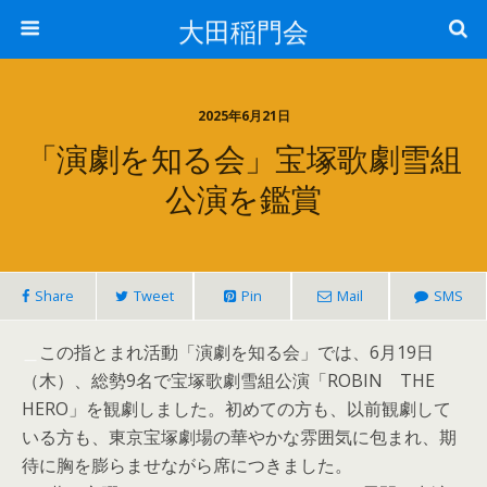
大田稲門会
2025年6月21日
「演劇を知る会」宝塚歌劇雪組
公演を鑑賞
Share
Tweet
Pin
Mail
SMS
＿
この指とまれ活動「演劇を知る会」では、6月19日
（木）、総勢9名で宝塚歌劇雪組公演「ROBIN THE
HERO」を観劇しました。初めての方も、以前観劇して
いる方も、東京宝塚劇場の華やかな雰囲気に包まれ、期
待に胸を膨らませながら席につきました。