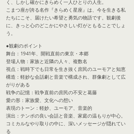
く、しかし確かにきらめく一人ひとりの人生。
こまつ座が誇る名作『きらめく星座』は、今を生きる私
たちにこそ、届けたい希望と勇気の物語です。観劇後
に、きっと心のどこかにやさしい灯がともることでしょ
う。
●観劇のポイント
舞台：1941年、開戦直前の東京・本郷
登場人物：家族と近隣の人々、複数名
視点：戦時下でも日常を生き抜く庶民のユーモアと知恵
構造：軽妙な会話劇と音楽で構成され、群像劇として広
がりがある
戦争の記憶：戦争直前の庶民の不安と葛藤
愛の形：家族愛、文化への想い
表現のトーン：軽妙、ユーモア、音楽的
演出：テンポの良い会話と音楽、家庭の温もりが中心。
コミカルなやり取りの中に、深いメッセージが隠れてい
る