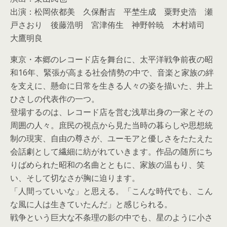
出演：松岡依都美 久保酎吉 平埜生成 粟野史浩 瀬
戸さおり 後藤浩明 宮津侑生 神野幹暁 木村靖司
大鷹明良
東京・本郷のレコード店を舞台に、太平洋戦争前夜の昭
和16年、緊張が高まる社会情勢の中で、音楽と家族の絆
を支えに、懸命に日常を生きる人々の姿を描いた、井上
ひさしの代表作の一つ。
登場するのは、レコード店を営む浅草出身の一家とその
周囲の人々。庶民の視点から見た当時の暮らしや思想統
制の現実、自由の尊さが、ユーモアと優しさをたたえた
会話劇として繊細に紡がれていきます。作品の随所にち
りばめられた昭和の名曲とともに、家族の温もり、笑
い、そして切なさが胸に迫ります。
「人間っていいな」と思える。「こんな時代でも、こん
な風に人は生きていたんだ」と感じられる。
戦争という巨大な不条理の影の中でも、星のように小さ