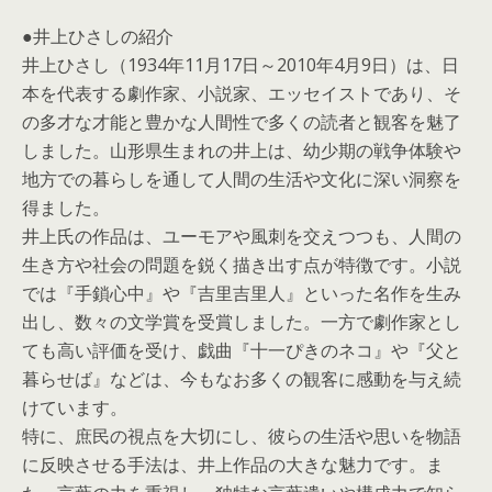
●井上ひさしの紹介
井上ひさし（1934年11月17日～2010年4月9日）は、日
本を代表する劇作家、小説家、エッセイストであり、そ
の多才な才能と豊かな人間性で多くの読者と観客を魅了
しました。山形県生まれの井上は、幼少期の戦争体験や
地方での暮らしを通して人間の生活や文化に深い洞察を
得ました。
井上氏の作品は、ユーモアや風刺を交えつつも、人間の
生き方や社会の問題を鋭く描き出す点が特徴です。小説
では『手鎖心中』や『吉里吉里人』といった名作を生み
出し、数々の文学賞を受賞しました。一方で劇作家とし
ても高い評価を受け、戯曲『十一ぴきのネコ』や『父と
暮らせば』などは、今もなお多くの観客に感動を与え続
けています。
特に、庶民の視点を大切にし、彼らの生活や思いを物語
に反映させる手法は、井上作品の大きな魅力です。ま