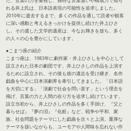
た、言葉の力を重視し、独特な言葉遣いや構成力で知ら
れる井上氏は、日本語表現の可能性を追求しました。
2010年に逝去するまで、多くの作品を通して読者や観客
に深い感動と考えるきっかけを提供し続けた井上ひさ
し。その遺した文学的遺産は、今なお輝きを放ち、多く
の人々の心を豊かにしています。
●こまつ座の紹介
こまつ座は、1983年に劇作家・井上ひさしを中心として
設立された日本の劇団です。井上ひさしの作品を上演す
るために設立され、その後も彼の遺志を受け継ぎ、名作
戯曲を中心に日本演劇界を牽引してきました。「日本語
を大切にする」「演劇で社会を問い直す」という理念を
掲げ、言葉の力と人間の在り方を追求し続けています。
設立当初から、井上ひさしの作品を多く手掛け、『父と
暮らせば』『夢の泪』『化粧』など、戦争や平和、家
族、社会問題をテーマにした戯曲を次々と上演。重厚な
テーマを扱いながらも、ユーモアや人間味を忘れない作