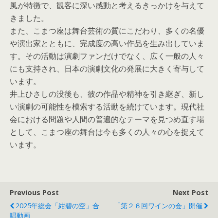
風が特徴で、観客に深い感動と考えるきっかけを与えて
きました。
また、こまつ座は舞台芸術の質にこだわり、多くの名優
や演出家とともに、完成度の高い作品を生み出していま
す。その活動は演劇ファンだけでなく、広く一般の人々
にも支持され、日本の演劇文化の発展に大きく寄与して
います。
井上ひさしの没後も、彼の作品や精神を引き継ぎ、新し
い演劇の可能性を模索する活動を続けています。現代社
会における問題や人間の普遍的なテーマを見つめ直す場
として、こまつ座の舞台は今も多くの人々の心を捉えて
います。
Previous Post
Next Post
2025年総会「紺碧の空」合
「第２６回ワインの会」開催
唱動画