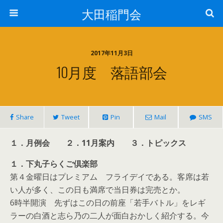
大田稲門会
2017年11月3日
10月度 落語部会
Share
Tweet
Pin
Mail
SMS
１．月例会 ２．11月案内 ３．トピックス
１．下丸子らくご倶楽部
第４金曜日はプレミアム フライデイである。客席は若
い人が多く、この日も満席で当日券は完売とか。
6時半開演 先ずはこの日の前座「若手バトル」をレギ
ラーの白酒と志ら乃の二人が面白おかしく紹介する。今