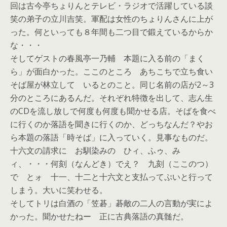
回は古今亭ちょりんとテレビ・ラジオで活躍している談
笑の弟子の立川吉笑。軍配は女性のちょりんさんに上が
った。何といっても８年間も二つ目で鍛えているからか
な・・・
そしてゲストの春風亭一乃輔 本題に入る前の「まく
ら」が面白かった。ここのところ あちこちで立ち食い
そば屋が林立して いるとのこと。同じ名前の店が2～3
分のところにあるんだ。それぞれ特徴を出して、志ん生
のCDを流し放しで何度も何度も聞かせる店。そばを食べ
に行くのか落語を聞きに行くのか、どっちなんだ？やお
ら本題の落語「時そば」に入っていく。見事なものだ。
十六文の請求に お馴染みの ひィ、ふゥ、み
ィ、・・・何刻（なんどき）でえ？ 九刻（ここのつ）
で とォ 十一、十二と十六文と支払ってぷいと行って
しまう。大いに笑わせる。
そしてトリは白酒の「笠碁」碁敵の二人の言動が実によ
かった。聞かせたねー 正に古典落語の真髄だ。