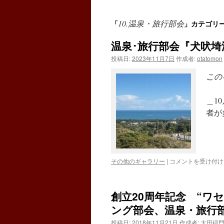
10.温泉・旅行部会
「
」カテゴリ
温泉･旅行部会『犬吠埼
投稿日:
2023年11月7日
作成者:
otatomon
この
＿1
者が
温
その他のギャラリー
|
コメントを受け付け
泉･
旅
行
創立20周年記念 “ワセ
部
会
ング部会、温泉・旅行
『犬
投稿日:
2018年11月21日
作成者:
大田稲門
吠