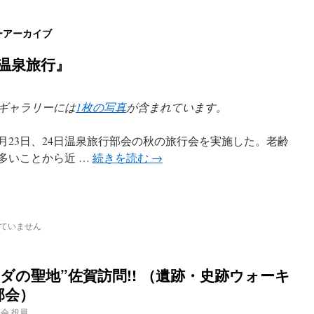
ーアーカイブ
温泉旅行』
ギャラリーには
1枚の写真
が含まれています。
0月23日、24日温泉旅行部会の秋の旅行会を実施した。老齢
多いことから近 …
続きを読む
→
ていません
ダの聖地”佐賀訪問!! （遺跡・史跡ウォーキ
部会）
会 役員