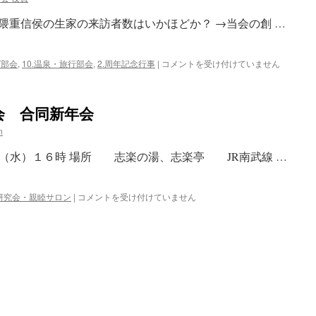
隈重信侯の生家の来訪者数はいかほどか？ →当会の創 …
創
グ部会
,
10.温泉・旅行部会
,
2.周年記念行事
|
コメントを受け付けていません
立
20
周
会 合同新年会
年
記
n
念 “ワ
セ
（水）１６時 場所 志楽の湯、志楽亭 JR南武線 …
ダ
の
聖
温
・研究会・親睦サロン
|
コメントを受け付けていません
地”佐
泉
賀
旅
訪
行
問!!
部
（遺
会、
跡・
歩
史
こ
跡
う
ウ
会