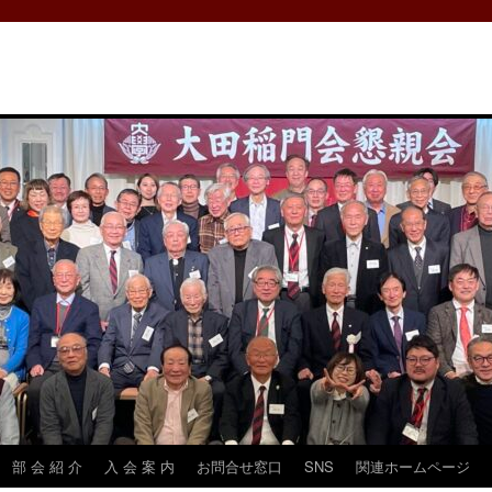
部 会 紹 介
入 会 案 内
お問合せ窓口
SNS
関連ホームページ