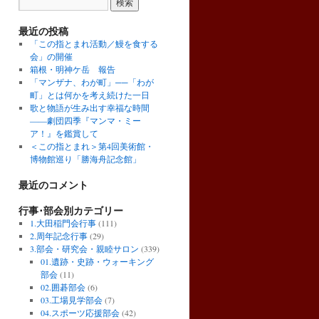
最近の投稿
「この指とまれ活動／鰻を食する
会」の開催
箱根・明神ケ岳 報告
「マンザナ、わが町」──「わが
町」とは何かを考え続けた一日
歌と物語が生み出す幸福な時間
――劇団四季『マンマ・ミー
ア！』を鑑賞して
＜この指とまれ＞第4回美術館・
博物館巡り「勝海舟記念館」
最近のコメント
行事･部会別カテゴリー
1.大田稲門会行事
(111)
2.周年記念行事
(29)
3.部会・研究会・親睦サロン
(339)
01.遺跡・史跡・ウォーキング
部会
(11)
02.囲碁部会
(6)
03.工場見学部会
(7)
04.スポーツ応援部会
(42)