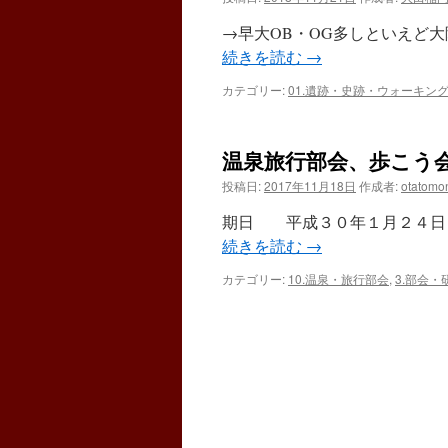
埼
→早大OB・OG多しといえど大
温
泉
続きを読む
→
旅
行』
カテゴリー:
01.遺跡・史跡・ウォーキン
は
温泉旅行部会、歩こう
投稿日:
2017年11月18日
作成者:
otatomo
期日 平成３０年１月２４日
続きを読む
→
カテゴリー:
10.温泉・旅行部会
,
3.部会