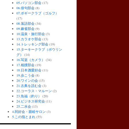
05.パソコン部会
(17)
06.俳句部会
(8)
07.ボギークラブ（ゴルフ）
(17)
08.落語部会
(34)
09.麻雀部会
(9)
10.温泉・旅行部会
(3)
13.カラオケ部会
(13)
14.トレッキング部会
(19)
15.ターキークラブ（ボウリン
グ）
(14)
16.写楽（カメラ）
(34)
17.相撲部会
(19)
18.日本酒愛好会
(11)
19.歩こう会
(8)
20.ワインの会
(15)
21.古典を読む会
(3)
22.コーラス・マルーン
(2)
23.魚福（釣り）
(20)
24.ビジネス研究会
(11)
25.二水会
(13)
4.同好会・親睦サロン
(3)
5.この指とまれ
(55)