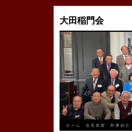
コ
ン
大田稲門会
テ
ン
ツ
へ
ス
キ
ッ
プ
ホ ー ム
会 長 挨 拶
幹 事 紹 介