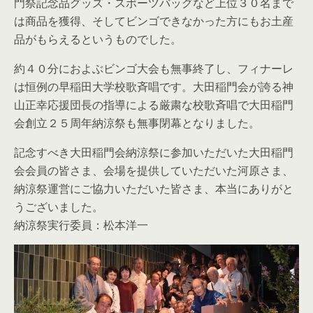
門祭記念品グッズ・スポーツバッグなど上位３０名まで
は商品を獲得、そしてビンゴできなかった方にもお土産
品がもらえるというものでした。
約４０分におよぶビンゴ大会も無事終了し、フィナーレ
は恒例の早稲田大学校歌斉唱です。大田稲門会が誇る神
山正幸応援団長の指導による厳粛な校歌斉唱で大田稲門
会創立２５周年納涼祭も無事閉幕となりました。
記念すべき大田稲門会納涼祭に参加いただいた大田稲門
会会員の皆さま、会場を提供していただいた河原さま、
納涼祭運営にご協力いただいた皆さま、本当にありがと
うございました。
納涼祭実行委員：松本洋一