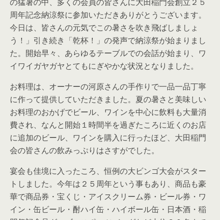
の猛暑の中、多くの会員の皆さんに大田稲門会創立２５
周年記念納涼祭に参加いただきありがとうございます。
今日は、皆さんの元気でこの暑さを吹き飛ばしましょ
う！」引き続き「乾杯！」の発声で納涼祭が始まりまし
た。開始早々、あらゆるテーブルでの会話が始まり、ワ
イワイガヤガヤとてもにぎやかな状況となりました。
お料理は、オーナーの河原さんの手作りで一品一品丁寧
に作って提供していただきました。夏の暑さと美味しい
お料理のおかげでビール、ワインを中心に飲料も大量消
費され、なんと開始１時間半を過ぎたころに近くのお店
に追加のビール、ワインを購入に行ったほど、大田稲門
会の皆さんの飲みっぷりはさすがでした。
宴会も佳境に入ったころ、恒例の大ビンゴ大会がスター
トしました。今年は２５周年という事もあり、商品も豪
華で商品券・宝くじ・アイスクリーム券・ビール券・ワ
イン・缶ビール・酎ハイ缶・ハイボール缶・日本酒・稲