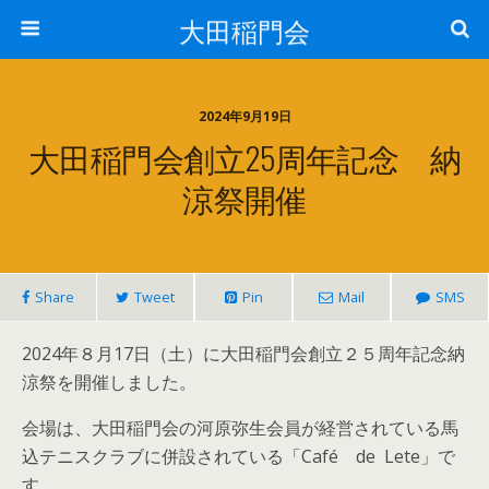
大田稲門会
2024年9月19日
大田稲門会創立25周年記念 納
涼祭開催
Share
Tweet
Pin
Mail
SMS
2024年８月17日（土）に大田稲門会創立２５周年記念納
涼祭を開催しました。
会場は、大田稲門会の河原弥生会員が経営されている馬
込テニスクラブに併設されている「Café de Lete」で
す。