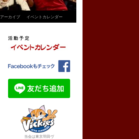
アーカイブ
イベントカレンダー
活 動 予 定
当会は東京羽田ヴ