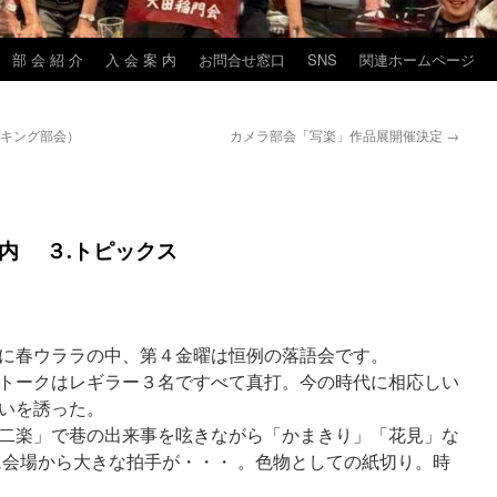
部 会 紹 介
入 会 案 内
お問合せ窓口
SNS
関連ホームページ
ッキング部会）
カメラ部会「写楽」作品展開催決定
→
案内 ３.トピックス
に春ウララの中、第４金曜は恒例の落語会です。
トークはレギラー３名ですべて真打。今の時代に相応しい
いを誘った。
二楽」で巷の出来事を呟きながら「かまきり」「花見」な
に会場から大きな拍手が・・・ 。色物としての紙切り。時