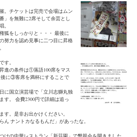
開催。チケットは完売で会場はムン
番」を無難に2席そして余芸とし
唱。
権狐をしっかりと・・・ 最後に
の努力を認め見事に二つ目に昇格
。
です。
昇進の条件は①落語100席をマス
最後に③客席を満杯にすることで
月13日に国立演芸場で「立川志獅丸独
す。 会費2300円で詳細は追っ
ます。是非お出かけください。
らん ナントカなるもんだ」があったな。
つけの中華レストラン「新荘園」で懇親会を開きました。