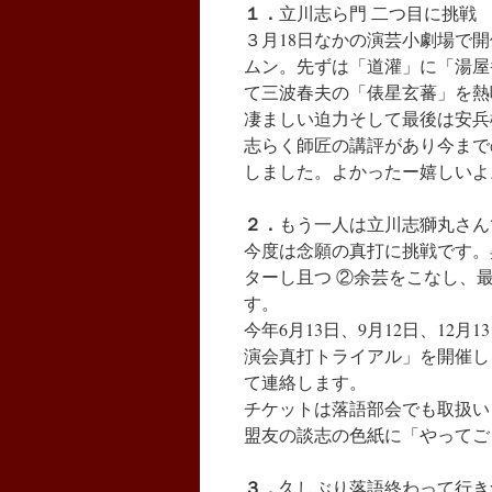
１．
立川志ら門 二つ目に挑戦
３月18日なかの演芸小劇場で
ムン。先ずは「道灌」に「湯屋
て三波春夫の「俵星玄蕃」を熱
凄ましい迫力そして最後は安兵
志らく師匠の講評があり今まで
しました。よかったー嬉しいよ
２．
もう一人は立川志獅丸さん
今度は念願の真打に挑戦です。
ターし且つ ②余芸をこなし、
す。
今年6月13日、9月12日、12
演会真打トライアル」を開催しま
て連絡します。
チケットは落語部会でも取扱い
盟友の談志の色紙に「やってご
３．
久しぶり落語終わって行き