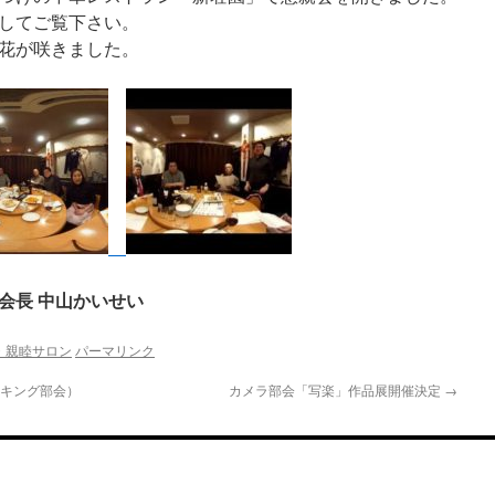
してご覧下さい。
花が咲きました。
会長 中山かいせい
・親睦サロン
パーマリンク
ッキング部会）
カメラ部会「写楽」作品展開催決定
→