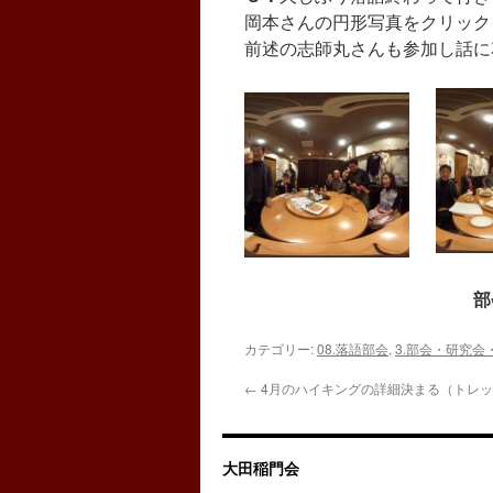
岡本さんの円形写真をクリック
前述の志師丸さんも参加し話に
部
＿
カテゴリー:
08.落語部会
,
3.部会・研究会
←
4月のハイキングの詳細決まる（トレ
大田稲門会