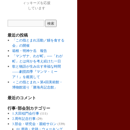
ィッキーズを応援
しています
最近の投稿
「この指とまれ活動／鰻を食する
会」の開催
箱根・明神ケ岳 報告
「マンザナ、わが町」──「わが
町」とは何かを考え続けた一日
歌と物語が生み出す幸福な時間
――劇団四季『マンマ・ミー
ア！』を鑑賞して
＜この指とまれ＞第4回美術館・
博物館巡り「勝海舟記念館」
最近のコメント
行事･部会別カテゴリー
1.大田稲門会行事
(111)
2.周年記念行事
(29)
3.部会・研究会・親睦サロン
(339)
01.遺跡・史跡・ウォーキング