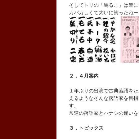
そしてトリの「馬るこ」は箸に
カバカしくて大いに笑ったねー
２．４月案内
１年ぶりの出演で古典落語をた
えるようなそんな落語家を目指
す。
常連の落語家とハナシの違いを
３．トピックス