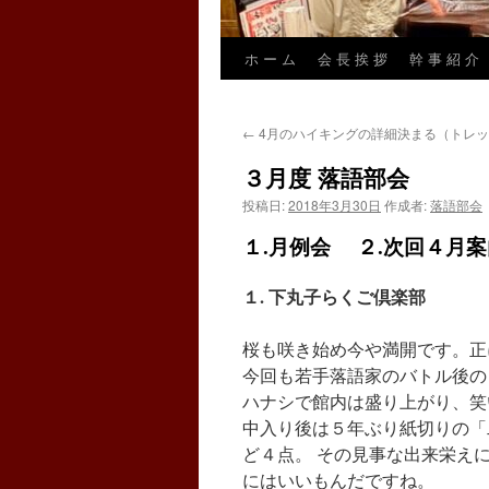
ホ ー ム
会 長 挨 拶
幹 事 紹 介
←
4月のハイキングの詳細決まる（トレ
３月度 落語部会
投稿日:
2018年3月30日
作成者:
落語部会
１.月例会 ２.次回４月
１. 下丸子らくご倶楽部
桜も咲き始め今や満開です。正
今回も若手落語家のバトル後の
ハナシで館内は盛り上がり、笑
中入り後は５年ぶり紙切りの「
ど４点。 その見事な出来栄え
にはいいもんだですね。