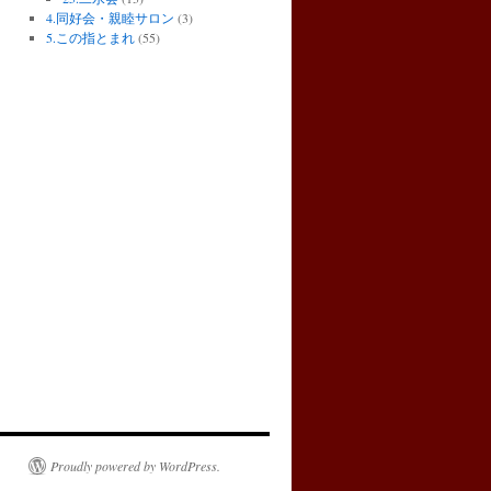
4.同好会・親睦サロン
(3)
5.この指とまれ
(55)
Proudly powered by WordPress.