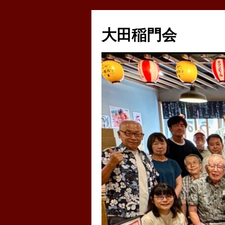
コ
ン
大田稲門会
テ
ン
ツ
へ
ス
キ
ッ
プ