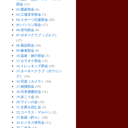
部会
(11)
02.囲碁部会
(6)
03.工場見学部会
(7)
04.スポーツ応援部会
(42)
05.パソコン部会
(17)
06.俳句部会
(8)
07.ボギークラブ（ゴルフ）
(17)
08.落語部会
(34)
09.麻雀部会
(9)
10.温泉・旅行部会
(3)
13.カラオケ部会
(13)
14.トレッキング部会
(19)
15.ターキークラブ（ボウリン
グ）
(14)
16.写楽（カメラ）
(34)
17.相撲部会
(19)
18.日本酒愛好会
(11)
19.歩こう会
(8)
20.ワインの会
(15)
21.古典を読む会
(3)
22.コーラス・マルーン
(2)
23.魚福（釣り）
(20)
24.ビジネス研究会
(11)
25.二水会
(13)