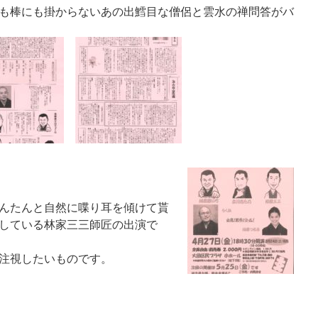
も棒にも掛からないあの出鱈目な僧侶と雲水の禅問答がバ
んたんと自然に喋り耳を傾けて貰
している林家三三師匠の出演で
注視したいものです。