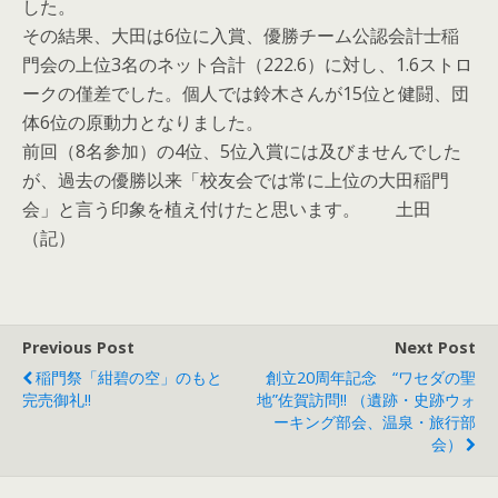
した。
その結果、大田は6位に入賞、優勝チーム公認会計士稲
門会の上位3名のネット合計（222.6）に対し、1.6ストロ
ークの僅差でした。個人では鈴木さんが15位と健闘、団
体6位の原動力となりました。
前回（8名参加）の4位、5位入賞には及びませんでした
が、過去の優勝以来「校友会では常に上位の大田稲門
会」と言う印象を植え付けたと思います。 土田
（記）
Previous Post
Next Post
稲門祭「紺碧の空」のもと
創立20周年記念 “ワセダの聖
完売御礼!!
地”佐賀訪問!! （遺跡・史跡ウォ
ーキング部会、温泉・旅行部
会）