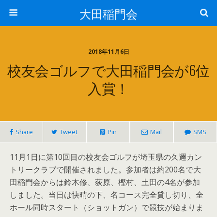
大田稲門会
2018年11月6日
校友会ゴルフで大田稲門会が6位
入賞！
Share
Tweet
Pin
Mail
SMS
11月1日に第10回目の校友会ゴルフが埼玉県の久邇カン
トリークラブで開催されました。参加者は約200名で大
田稲門会からは鈴木修、荻原、樫村、土田の4名が参加
しました。当日は快晴の下、名コース完全貸し切り、全
ホール同時スタート（ショットガン）で競技が始まりま