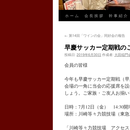
ホ ー ム
会 長 挨 拶
幹 事 紹 介
←
第14回「ワインの会」同好会の報告
早慶サッカー定期戦の
投稿日:
2019年6月30日
作成者:
大田稲門
会員の皆様
今年も早慶サッカー定期戦（早
会場の一角に当会の応援席を設
しょう。ご家族・ご友人お揃い
日時：7月12日（金） 14:30
場所：川崎等々力競技場（東急
「川崎等々力競技場 アクセス