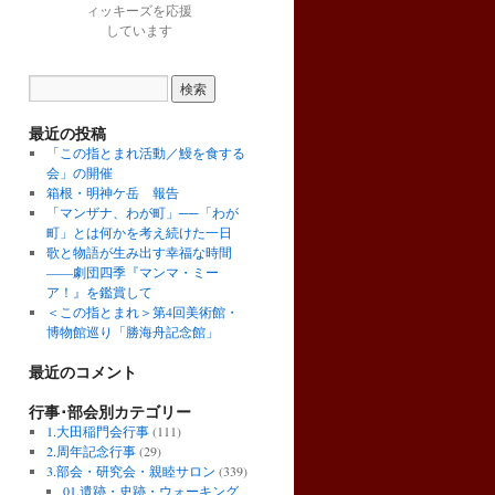
ィッキーズを応援
しています
最近の投稿
「この指とまれ活動／鰻を食する
会」の開催
箱根・明神ケ岳 報告
「マンザナ、わが町」──「わが
町」とは何かを考え続けた一日
歌と物語が生み出す幸福な時間
――劇団四季『マンマ・ミー
ア！』を鑑賞して
＜この指とまれ＞第4回美術館・
博物館巡り「勝海舟記念館」
最近のコメント
行事･部会別カテゴリー
1.大田稲門会行事
(111)
2.周年記念行事
(29)
3.部会・研究会・親睦サロン
(339)
01.遺跡・史跡・ウォーキング