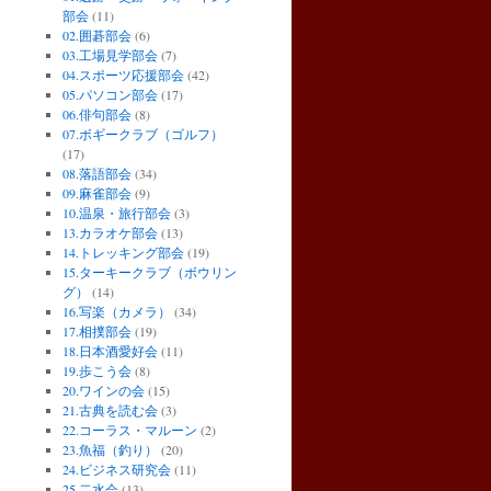
部会
(11)
02.囲碁部会
(6)
03.工場見学部会
(7)
04.スポーツ応援部会
(42)
05.パソコン部会
(17)
06.俳句部会
(8)
07.ボギークラブ（ゴルフ）
(17)
08.落語部会
(34)
09.麻雀部会
(9)
10.温泉・旅行部会
(3)
13.カラオケ部会
(13)
14.トレッキング部会
(19)
15.ターキークラブ（ボウリン
グ）
(14)
16.写楽（カメラ）
(34)
17.相撲部会
(19)
18.日本酒愛好会
(11)
19.歩こう会
(8)
20.ワインの会
(15)
21.古典を読む会
(3)
22.コーラス・マルーン
(2)
23.魚福（釣り）
(20)
24.ビジネス研究会
(11)
25.二水会
(13)