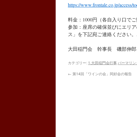
https://www.frontale.co.jp/access/t
料金：1000円（各自入り口で
参加：座席の確保並びにエリア
ス」を下記宛ご連絡ください。
大田稲門会 幹事長 磯部
カテゴリー:
1.大田稲門会行事
パーマリン
←
第14回「ワインの会」同好会の報告