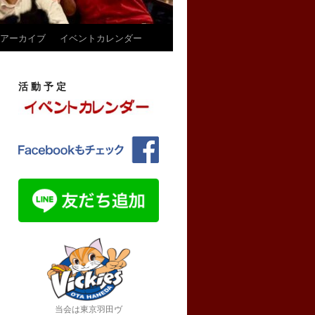
アーカイブ
イベントカレンダー
活 動 予 定
当会は東京羽田ヴ