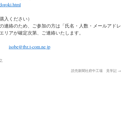
odoroki.html
ご購入ください）
の連絡のため、ご参加の方は「氏名・人数・メールアドレ
エリアが確定次第、ご連絡いたします。
伸郎
isobe@tbz.t-com.ne.jp
ク
読売新聞社府中工場 見学記
→