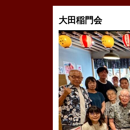
コ
ン
大田稲門会
テ
ン
ツ
へ
ス
キ
ッ
プ