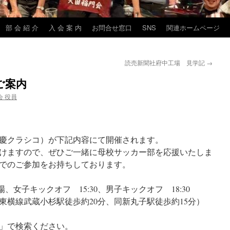
部 会 紹 介
入 会 案 内
お問合せ窓口
SNS
関連ホームページ
読売新聞社府中工場 見学記
→
ご案内
会 役員
慶クラシコ）が下記内容にて開催されます。
けますので、ぜひご一緒に母校サッカー部を応援いたしま
でのご参加をお持ちしております。
開場、女子キックオフ 15:30、男子キックオフ 18:30
東横線武蔵小杉駅徒歩約20分、同新丸子駅徒歩約15分）
」で検索ください。