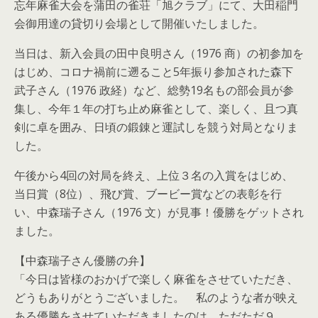
忘年麻雀大会を蒲田の雀荘「旭クラブ」にて、大田稲門
会御用達の貸切り会場として開催いたしました。
当日は、新入会員の田中良明さん（1976 商）の初参加を
はじめ、コロナ禍前に遡ること5年振り参加された森下
武子さん（1976 政経）など、総勢19名もの部会員が参
集し、今年１年の打ち止め麻雀として、楽しく、且つ真
剣に卓を囲み、日頃の鍛錬と運試しを競う対局となりま
した。
午後から4回の対局を終え、上位３名の入賞をはじめ、
当日賞（8位）、飛び賞、ブービー賞などの表彰を行
い、中森瑞子さん（1976 文）が見事！優勝をゲットされ
ました。
【中森瑞子さん優勝の弁】
「今日は皆様のおかげで楽しく麻雀をさせていただき、
どうもありがとうございました。 私のような者が映え
ある優勝をさせていただきましたのは、ただただ９