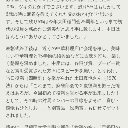
０%、ツキのおかげでございます。残り5%はもしかして
6歳の時に麻雀を教えてくれた父のおかげだと思いま
す。そして残り5%は今年大田稲門会25周年という事で初
代の役員を務めたご褒美だと思う事に致します。本日は
ほんとうにありがとうございました。」
表彰式終了後は、近くの中華料理店に会場を移し、美味
しい中華料理と15年物の紹興酒などに舌鼓を打ち、楽し
く懇親を深めました。中座には、各飛び賞、ブービー賞
など賞を受賞された方々にスピーチを願い、とりわけ、
当日役満（四暗刻）を挙がられた土田真也さん（1970
法）からは「これまで、麻雀部会で２度役満を振った憶
えはあるが、今回初めて役満を挙がる事が出来ました！
として、その時の対局メンバーの目線をよそに、喜び・
感慨もひとしお！」と別賞品「役満賞」も併せてゲット
されました。
締めは、早稲田大学合唱３部作「紺碧の空」「早稲田の