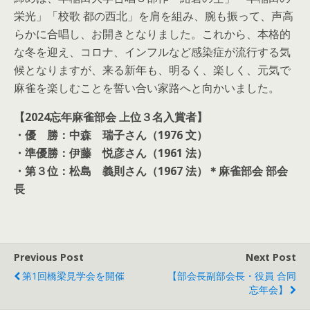
栄光」「校歌 都の西北」を肩を組み、腕も振って、声高
らかに合唱し、お開きとなりました。これから、本格的
な冬を迎え、コロナ、インフルなど感染症が流行する気
候となりますが、来る新年も、明るく、楽しく、元気で
麻雀を楽しむことを誓い合い家路へと向かいました。
【2024忘年麻雀部会 上位３名入賞者】
・優 勝：中森 瑞子さん（1976 文）
・準優勝：伊藤 悦彦さん（1961 法）
・第３位：松島 義則さん（1967 法）＊麻雀部会 部会
長
Previous Post
Next Post
第1回橋梁見学会を開催
【部会長副部会長・役員 合同
忘年会】