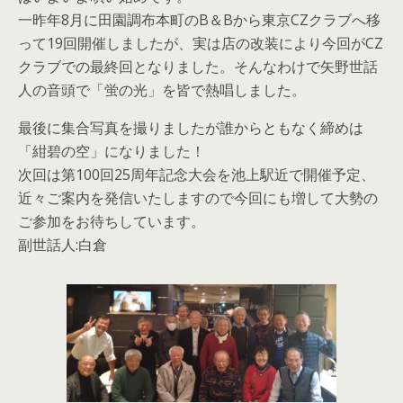
一昨年8月に田園調布本町のB＆Bから東京CZクラブへ移
って19回開催しましたが、実は店の改装により今回がCZ
クラブでの最終回となりました。そんなわけで矢野世話
人の音頭で「蛍の光」を皆で熱唱しました。
最後に集合写真を撮りましたが誰からともなく締めは
「紺碧の空」になりました！
次回は第100回25周年記念大会を池上駅近で開催予定、
近々ご案内を発信いたしますので今回にも増して大勢の
ご参加をお待ちしています。
副世話人:白倉