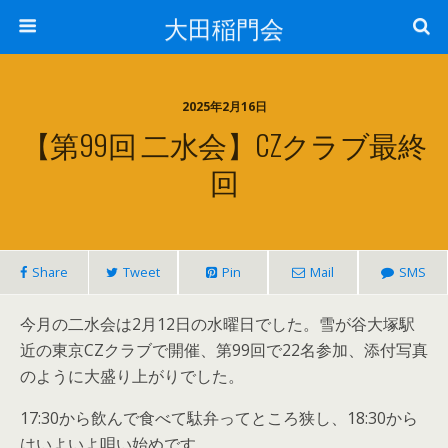
大田稲門会
2025年2月16日
【第99回 二水会】CZクラブ最終
回
Share
Tweet
Pin
Mail
SMS
今月の二水会は2月12日の水曜日でした。雪が谷大塚駅
近の東京CZクラブで開催、第99回で22名参加、添付写真
のように大盛り上がりでした。
17:30から飲んで食べて駄弁ってところ狭し、18:30から
はいよいよ唄い始めです。