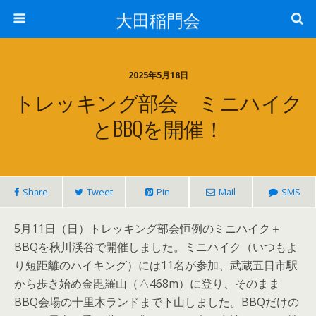
大田稲門会
2025年5月18日
トレッキング部会 ミニハイク
とBBQを開催！
Share
Tweet
Pin
Mail
SMS
5月11日（日）トレッキング部会恒例のミニハイク＋
BBQを秋川渓谷で開催しました。ミニハイク（いつもよ
り短距離のハイキング）には11名が参加、武蔵五日市駅
から歩き始め金毘羅山（△468m）に登り、そのまま
BBQ会場の十里木ランドまで下山しました。BBQだけの