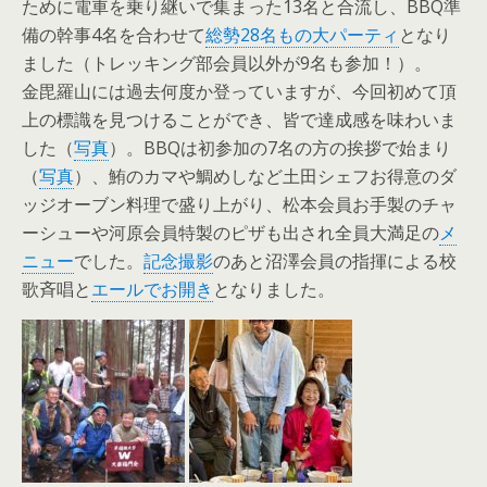
ために電車を乗り継いで集まった13名と合流し、BBQ準
備の幹事4名を合わせて
総勢28名もの大パーティ
となり
ました（トレッキング部会員以外が9名も参加！）。
金毘羅山には過去何度か登っていますが、今回初めて頂
上の標識を見つけることができ、皆で達成感を味わいま
した（
写真
）。BBQは初参加の7名の方の挨拶で始まり
（
写真
）、鮪のカマや鯛めしなど土田シェフお得意のダ
ッジオーブン料理で盛り上がり、松本会員お手製のチャ
ーシューや河原会員特製のピザも出され全員大満足の
メ
ニュー
でした。
記念撮影
のあと沼澤会員の指揮による校
歌斉唱と
エールでお開き
となりました。