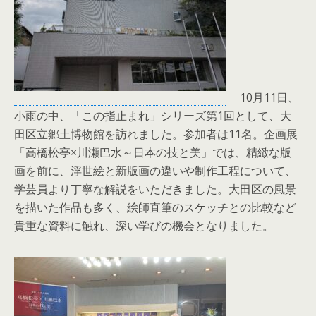
10月11日、
小雨の中、「この指止まれ」シリーズ第1回として、大
田区立郷土博物館を訪れました。参加者は11名。企画展
「高橋松亭×川瀬巴水～日本の技と美」では、精緻な版
画を前に、浮世絵と新版画の違いや制作工程について、
学芸員より丁寧な解説をいただきました。大田区の風景
を描いた作品も多く、絵師直筆のスケッチとの比較など
貴重な資料に触れ、深い学びの機会となりました。