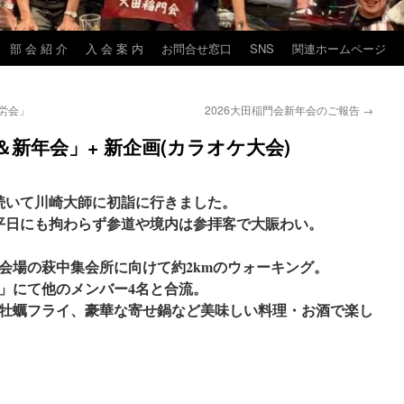
部 会 紹 介
入 会 案 内
お問合せ窓口
SNS
関連ホームページ
労会」
2026大田稲門会新年会のご報告
→
＆新年会」+ 新企画(カラオケ大会)
に続いて川崎大師に初詣に行きました。
平日にも拘わらず参道や境内は参拝客で大賑わい。
会場の萩中集会所に向けて約2kmのウォーキング。
」にて他のメンバー4名と合流。
牡蠣フライ、豪華な寄せ鍋など美味しい料理・お酒で楽し