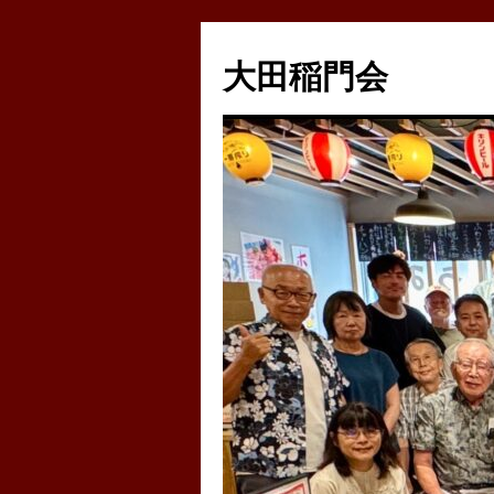
コ
ン
大田稲門会
テ
ン
ツ
へ
ス
キ
ッ
プ