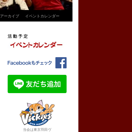
アーカイブ
イベントカレンダー
活 動 予 定
当会は東京羽田ヴ