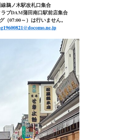
川線鵜ノ木駅改札口集合
クラブDAM蒲田南口駅前店集合
（07:00～）は行いません。
g19600821@docomo.ne.jp