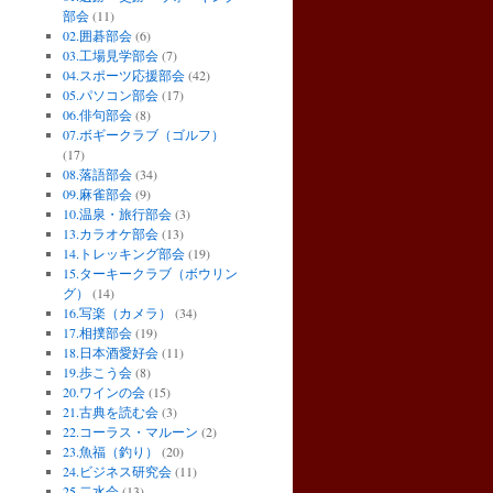
部会
(11)
02.囲碁部会
(6)
03.工場見学部会
(7)
04.スポーツ応援部会
(42)
05.パソコン部会
(17)
06.俳句部会
(8)
07.ボギークラブ（ゴルフ）
(17)
08.落語部会
(34)
09.麻雀部会
(9)
10.温泉・旅行部会
(3)
13.カラオケ部会
(13)
14.トレッキング部会
(19)
15.ターキークラブ（ボウリン
グ）
(14)
16.写楽（カメラ）
(34)
17.相撲部会
(19)
18.日本酒愛好会
(11)
19.歩こう会
(8)
20.ワインの会
(15)
21.古典を読む会
(3)
22.コーラス・マルーン
(2)
23.魚福（釣り）
(20)
24.ビジネス研究会
(11)
25.二水会
(13)