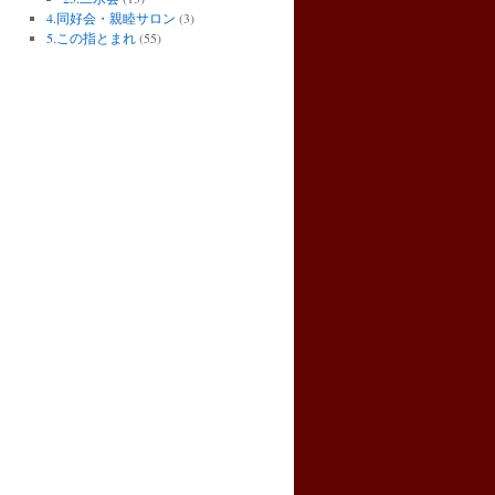
4.同好会・親睦サロン
(3)
5.この指とまれ
(55)