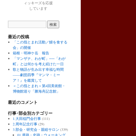
ィッキーズを応援
しています
最近の投稿
「この指とまれ活動／鰻を食する
会」の開催
箱根・明神ケ岳 報告
「マンザナ、わが町」──「わが
町」とは何かを考え続けた一日
歌と物語が生み出す幸福な時間
――劇団四季『マンマ・ミー
ア！』を鑑賞して
＜この指とまれ＞第4回美術館・
博物館巡り「勝海舟記念館」
最近のコメント
行事･部会別カテゴリー
1.大田稲門会行事
(111)
2.周年記念行事
(29)
3.部会・研究会・親睦サロン
(339)
01.遺跡・史跡・ウォーキング