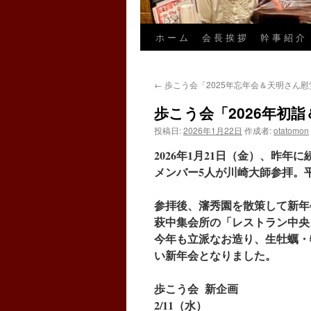
ホ ー ム
会 長 挨 拶
幹 事 紹 介
←
歩こう会「2025年忘年会＆天明さん慰
歩こう会「2026年初詣
投稿日:
2026年1月22日
作成者:
otatomon
2026
年1月21日（金）、昨年
メンバー5人が川崎大師参拝。
参拝後、瀋秀園を散策して新年
萩中集会所の「レストラン中央
今年も立派なお造り、生牡蠣・
い新年会となりました。
歩こう会 新企画
2/11（水）