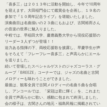
「喜多三」は２０１３年に活動を開始し、今年で10周年
を迎えます。大田稲門会にて鑑賞会を企画し、１９名の
参加で『１０周年記念ライブ』を堪能いたしました。
演奏曲目は名曲揃いの２３曲にもおよび、古関裕而さん
の音楽の世界に魅入りました。
中程では、早稲田大学、慶應義塾大学から現役応援部の
リーダー３人ずつが登場！！
迫力ある指揮の下、両校応援歌を披露し、早慶学生が声
をそろえて「フレーフレー喜多三」と声高らかにエール
を送りました。
続いて登場したスペシャルゲストのジャズコーラス・グ
ループ「BREEZE」コーナーでは、ジャズの名曲と古関
メロディーも味わうことができました。
最後は、観客全員で古関メロディーの名曲５曲を合唱
し、アンコールでは、「栄冠は君に輝く」を、これまた
全員で声高らかに歌い、感動に包まれて終演しました。
会の様子は、古関さんの地元・福島民報に掲載されてい