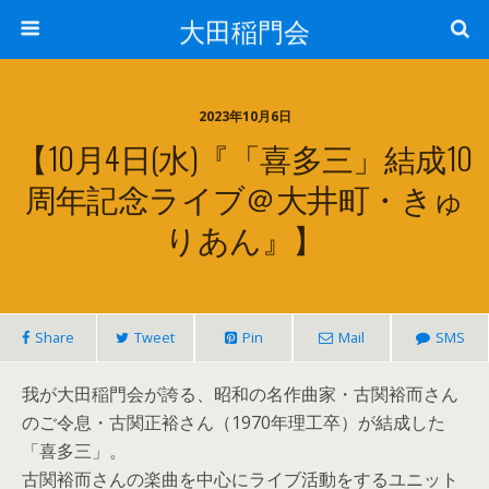
大田稲門会
2023年10月6日
【10月4日(水)『「喜多三」結成10
周年記念ライブ＠大井町・きゅ
りあん』】
Share
Tweet
Pin
Mail
SMS
我が大田稲門会が誇る、昭和の名作曲家・古関裕而さん
のご令息・古関正裕さん（1970年理工卒）が結成した
「喜多三」。
古関裕而さんの楽曲を中心にライブ活動をするユニット