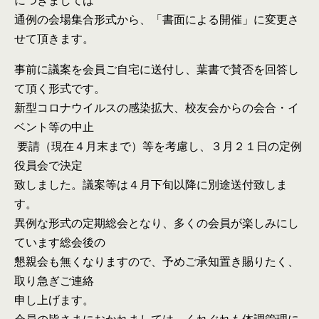
につきましては
通例の会場集合形式から、「書面による開催」に変更さ
せて頂きます。
事前に議案を会員ご自宅に送付し、葉書で賛否を回答し
て頂く形式です。
新型コロナウイルスの感染拡大、校友会からの会合・イ
ベント等の中止
要請
（現在４月末まで）等を考慮し、３月２１日の定例
役員会で
決定
致しました。議案等は４月下旬以降に別途送付致しま
す。
異例な形式の定期総会となり、多くの会員が楽しみにし
ています総会後の
懇親会も
無くなりますので、予めご承知置き賜りたく、
取り急ぎご連絡
申し上げます。