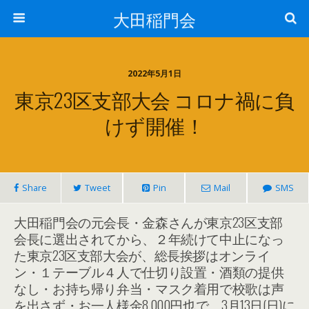
大田稲門会
2022年5月1日
東京23区支部大会 コロナ禍に負
けず開催！
Share
Tweet
Pin
Mail
SMS
大田稲門会の元会長・金森さんが東京23区支部
会長に選出されてから、２年続けて中止になっ
た東京23区支部大会が、総長挨拶はオンライ
ン・１テーブル４人で仕切り設置・酒類の提供
なし・お持ち帰り弁当・マスク着用で校歌は声
を出さず・お一人様金8,000円也で、3月13日(日)に